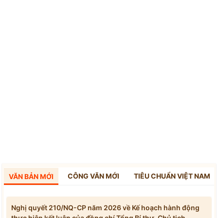
CÔNG VĂN MỚI
TIÊU CHUẨN VIỆT NAM
VĂN BẢN MỚI
Nghị quyết 210/NQ-CP năm 2026 về Kế hoạch hành động
thực hiện kết luận của đồng chí Tổng Bí thư, Chủ tịch