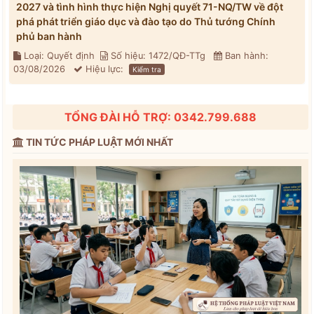
2027 và tình hình thực hiện Nghị quyết 71-NQ/TW về đột
phá phát triển giáo dục và đào tạo do Thủ tướng Chính
phủ ban hành
Loại: Quyết định
Số hiệu: 1472/QĐ-TTg
Ban hành:
03/08/2026
Hiệu lực:
Kiểm tra
TỔNG ĐÀI HỖ TRỢ: 0342.799.688
TIN TỨC PHÁP LUẬT MỚI NHẤT