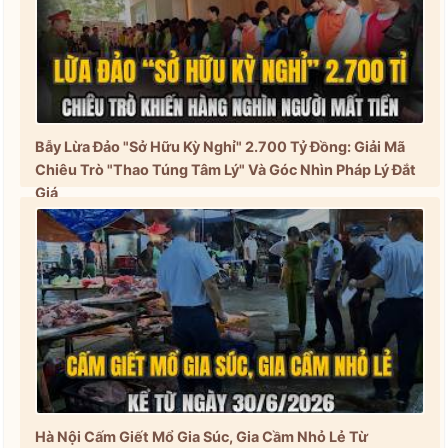
Bẫy Lừa Đảo "Sở Hữu Kỳ Nghỉ" 2.700 Tỷ Đồng: Giải Mã
Chiêu Trò "Thao Túng Tâm Lý" Và Góc Nhìn Pháp Lý Đắt
Giá
Hà Nội Cấm Giết Mổ Gia Súc, Gia Cầm Nhỏ Lẻ Từ