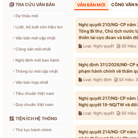

TRA CỨU VĂN BẢN
CÔNG VĂN 
VĂN BẢN MỚI
Dự thảo mới
Nghị quyết 210/NQ-CP năm 2
Luật, bộ luật còn hiệu lực
Tổng Bí thư, Chủ tịch nước 
thiên tai cực đoan và biến 
Văn bản mới cập nhật
Loại: Nghị quyết
Số hiệu
Công văn mới nhất
Nghị định mới ban hành
Nghị định 311/2026/NĐ-CP s
phạm hành chính về thẩm qu
Thông tư mới cập nhật
Loại: Nghị định
Số hiệu: 
Văn bản hợp nhất
Tiêu chuẩn Việt nam
Nghị quyết 217/NQ-CP năm 2
Nghị quyết 19-NQ/TW về đổi 
Quy chuẩn Việt nam
Loại: Nghị quyết
Số hiệu

TIỆN ÍCH HỆ THỐNG
Thủ tục hành chính
Nghị quyết 214/NQ-CP năm 2