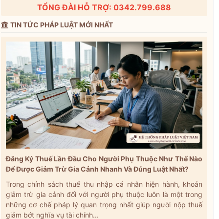
TỔNG ĐÀI HỖ TRỢ: 0342.799.688
TIN TỨC PHÁP LUẬT MỚI NHẤT
Đăng Ký Thuế Lần Đầu Cho Người Phụ Thuộc Như Thế Nào
Để Được Giảm Trừ Gia Cảnh Nhanh Và Đúng Luật Nhất?
Trong chính sách thuế thu nhập cá nhân hiện hành, khoản
giảm trừ gia cảnh đối với người phụ thuộc luôn là một trong
những cơ chế pháp lý quan trọng nhất giúp người nộp thuế
giảm bớt nghĩa vụ tài chính...