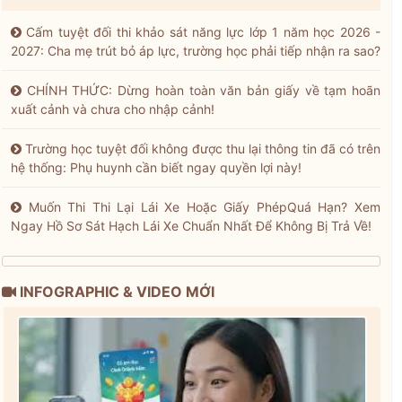
Cấm tuyệt đối thi khảo sát năng lực lớp 1 năm học 2026 -
2027: Cha mẹ trút bỏ áp lực, trường học phải tiếp nhận ra sao?
CHÍNH THỨC: Dừng hoàn toàn văn bản giấy về tạm hoãn
xuất cảnh và chưa cho nhập cảnh!
Trường học tuyệt đối không được thu lại thông tin đã có trên
hệ thống: Phụ huynh cần biết ngay quyền lợi này!
Muốn Thi Thi Lại Lái Xe Hoặc Giấy PhépQuá Hạn? Xem
Ngay Hồ Sơ Sát Hạch Lái Xe Chuẩn Nhất Để Không Bị Trả Về!
INFOGRAPHIC & VIDEO MỚI