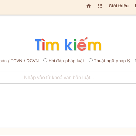


Giới thiệu
bản / TCVN / QCVN
Hỏi đáp pháp luật
Thuật ngữ pháp lý