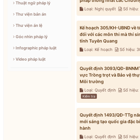
pháp thống nhất các Chương
Thuật ngữ pháp lý
Loại: Nghị quyết
Số hiệu
Thư viện bản án
Thư viện án lệ
Kế hoạch 305/KH-UBND về tổ 
đối với các môn thi mà thí s
Góc nhìn pháp lý
tỉnh Tuyên Quang
Infographic pháp luật
Loại: Kế hoạch
Số hiệu: 
Video pháp luật
Quyết định 3093/QĐ-BNNMT n
vực Trồng trọt và Bảo vệ th
Môi trường
Loại: Quyết định
Số hiệu
Kiểm tra
Quyết định 1493/QĐ-TTg năm
mới sáng tạo quốc gia đặc b
hành
Loại: Quyết định
Số hiệu: