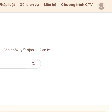
Pháp luật
Gói dịch vụ
Liên hệ
Chương trình CTV
Bản án/Quyết định
Án lệ
