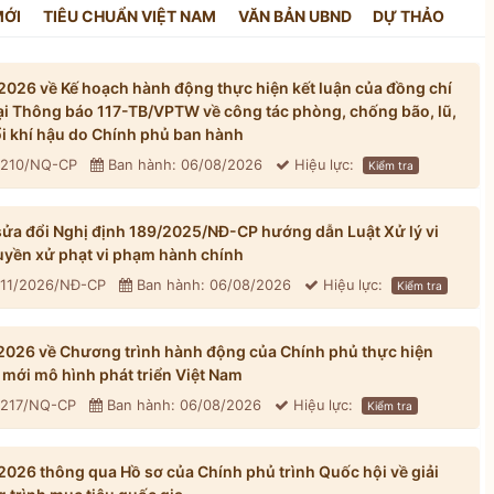
MỚI
TIÊU CHUẨN VIỆT NAM
VĂN BẢN UBND
DỰ THẢO
026 về Kế hoạch hành động thực hiện kết luận của đồng chí
tại Thông báo 117-TB/VPTW về công tác phòng, chống bão, lũ,
đổi khí hậu do Chính phủ ban hành
: 210/NQ-CP
Ban hành: 06/08/2026
Hiệu lực:
Kiểm tra
ửa đổi Nghị định 189/2025/NĐ-CP hướng dẫn Luật Xử lý vi
yền xử phạt vi phạm hành chính
311/2026/NĐ-CP
Ban hành: 06/08/2026
Hiệu lực:
Kiểm tra
026 về Chương trình hành động của Chính phủ thực hiện
mới mô hình phát triển Việt Nam
: 217/NQ-CP
Ban hành: 06/08/2026
Hiệu lực:
Kiểm tra
026 thông qua Hồ sơ của Chính phủ trình Quốc hội về giải