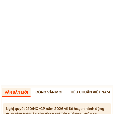
CÔNG VĂN MỚI
TIÊU CHUẨN VIỆT NAM
VĂN BẢN MỚI
Nghị quyết 210/NQ-CP năm 2026 về Kế hoạch hành động
thực hiện kết luận của đồng chí Tổng Bí thư, Chủ tịch