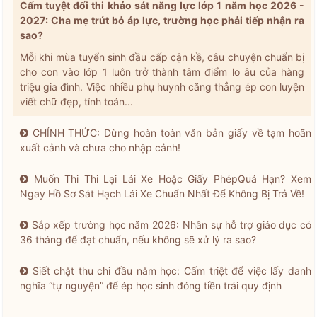
Cấm tuyệt đối thi khảo sát năng lực lớp 1 năm học 2026 -
2027: Cha mẹ trút bỏ áp lực, trường học phải tiếp nhận ra
sao?
Mỗi khi mùa tuyển sinh đầu cấp cận kề, câu chuyện chuẩn bị
cho con vào lớp 1 luôn trở thành tâm điểm lo âu của hàng
triệu gia đình. Việc nhiều phụ huynh căng thẳng ép con luyện
viết chữ đẹp, tính toán...
CHÍNH THỨC: Dừng hoàn toàn văn bản giấy về tạm hoãn
xuất cảnh và chưa cho nhập cảnh!
Muốn Thi Thi Lại Lái Xe Hoặc Giấy PhépQuá Hạn? Xem
Ngay Hồ Sơ Sát Hạch Lái Xe Chuẩn Nhất Để Không Bị Trả Về!
Sắp xếp trường học năm 2026: Nhân sự hỗ trợ giáo dục có
36 tháng để đạt chuẩn, nếu không sẽ xử lý ra sao?
Siết chặt thu chi đầu năm học: Cấm triệt để việc lấy danh
nghĩa “tự nguyện” để ép học sinh đóng tiền trái quy định