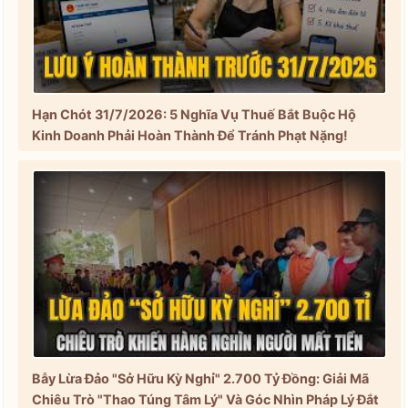
Hạn Chót 31/7/2026: 5 Nghĩa Vụ Thuế Bắt Buộc Hộ
Kinh Doanh Phải Hoàn Thành Để Tránh Phạt Nặng!
Bẫy Lừa Đảo "Sở Hữu Kỳ Nghỉ" 2.700 Tỷ Đồng: Giải Mã
Chiêu Trò "Thao Túng Tâm Lý" Và Góc Nhìn Pháp Lý Đắt