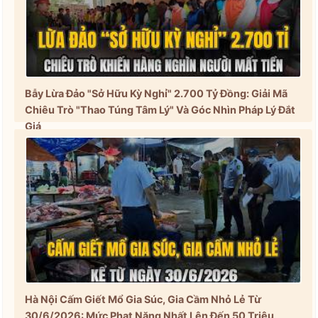
Bẫy Lừa Đảo "Sở Hữu Kỳ Nghỉ" 2.700 Tỷ Đồng: Giải Mã
Chiêu Trò "Thao Túng Tâm Lý" Và Góc Nhìn Pháp Lý Đắt
Giá
Hà Nội Cấm Giết Mổ Gia Súc, Gia Cầm Nhỏ Lẻ Từ
30/6/2026: Mức Phạt Nặng Nhất Lên Đến 50 Triệu