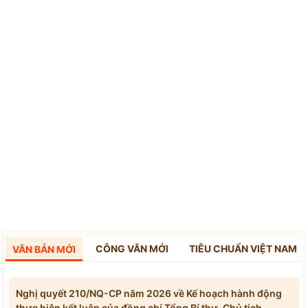
CÔNG VĂN MỚI
TIÊU CHUẨN VIỆT NAM
VĂN BẢN MỚI
Nghị quyết 210/NQ-CP năm 2026 về Kế hoạch hành động
thực hiện kết luận của đồng chí Tổng Bí thư, Chủ tịch