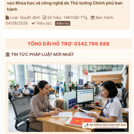
vực Khoa học và công nghệ do Thủ tướng Chính phủ ban
hành
Loại: Quyết định
Số hiệu: 1481/QĐ-TTg
Ban hành:
04/08/2026
Hiệu lực:
Kiểm tra
TỔNG ĐÀI HỖ TRỢ: 0342.799.688
TIN TỨC PHÁP LUẬT MỚI NHẤT