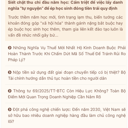
Siết chặt thu chi đầu năm học: Cấm triệt để việc lấy danh
nghĩa “tự nguyện” để ép học sinh đóng tiền trái quy định
Trước thềm năm học mới, tình trạng lạm thu, biến tướng các
khoản đóng góp "xã hội hóa" thành gánh nặng bắt buộc hay
ép buộc học sinh học thêm, tham gia liên kết đào tạo luôn là
vấn đề nhức nhối gây bứ...
Những Nghĩa Vụ Thuế Mới Nhất Hộ Kinh Doanh Buộc Phải
Hoàn Thành Trước Khi Chấm Dứt Mã Số Thuế Để Tránh Rủi Ro
Pháp Lý?
Nộp tiền sử dụng đất giai đoạn chuyển tiếp có bị thiệt? Bộ
Tài chính hướng dẫn thủ tục hoàn tiền cho người dân
Thông tư 69/2025/TT-BTC Còn Hiệu Lực Không? Toàn Bộ
Điểm Mới Quan Trọng Doanh Nghiệp Cần Nắm Rõ
Đột phá công nghệ chiến lược: Đến năm 2030, Việt Nam sẽ
sở hữu bao nhiêu doanh nghiệp hàng đầu làm chủ công nghệ
lõi?