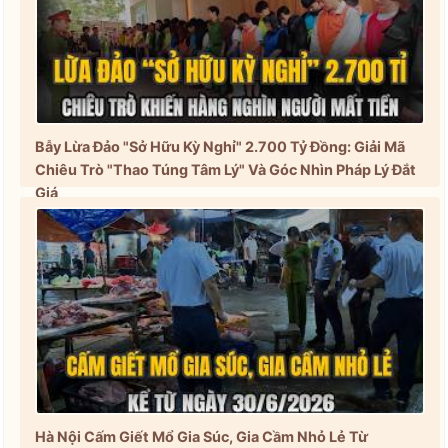
Bẫy Lừa Đảo "Sở Hữu Kỳ Nghỉ" 2.700 Tỷ Đồng: Giải Mã
Chiêu Trò "Thao Túng Tâm Lý" Và Góc Nhìn Pháp Lý Đắt
Giá
Hà Nội Cấm Giết Mổ Gia Súc, Gia Cầm Nhỏ Lẻ Từ