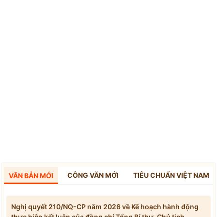
CÔNG VĂN MỚI
TIÊU CHUẨN VIỆT NAM
VĂN BẢN MỚI
Nghị quyết 210/NQ-CP năm 2026 về Kế hoạch hành động
thực hiện kết luận của đồng chí Tổng Bí thư, Chủ tịch