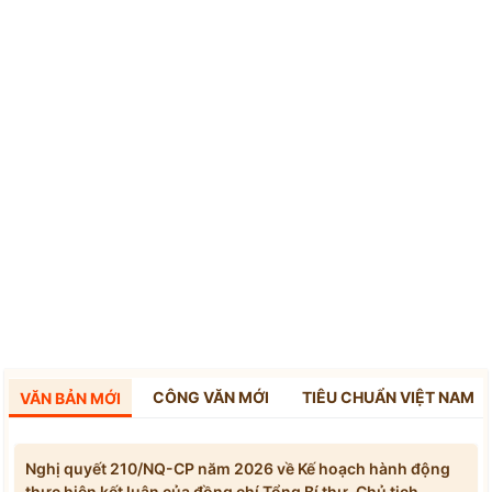
CÔNG VĂN MỚI
TIÊU CHUẨN VIỆT NAM
VĂN BẢN MỚI
Nghị quyết 210/NQ-CP năm 2026 về Kế hoạch hành động
thực hiện kết luận của đồng chí Tổng Bí thư, Chủ tịch