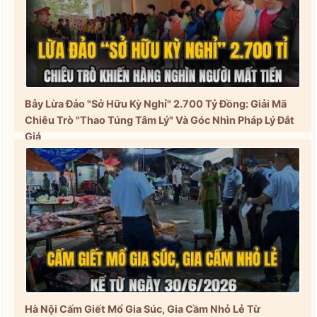
Bẫy Lừa Đảo "Sở Hữu Kỳ Nghỉ" 2.700 Tỷ Đồng: Giải Mã
Chiêu Trò "Thao Túng Tâm Lý" Và Góc Nhìn Pháp Lý Đắt
Giá
Hà Nội Cấm Giết Mổ Gia Súc, Gia Cầm Nhỏ Lẻ Từ