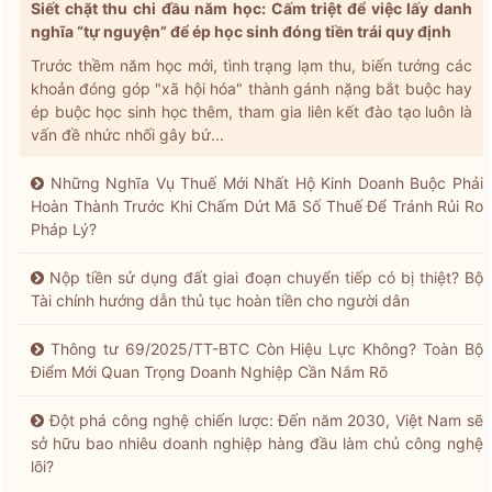
Siết chặt thu chi đầu năm học: Cấm triệt để việc lấy danh
nghĩa “tự nguyện” để ép học sinh đóng tiền trái quy định
Trước thềm năm học mới, tình trạng lạm thu, biến tướng các
khoản đóng góp "xã hội hóa" thành gánh nặng bắt buộc hay
ép buộc học sinh học thêm, tham gia liên kết đào tạo luôn là
vấn đề nhức nhối gây bứ...
Những Nghĩa Vụ Thuế Mới Nhất Hộ Kinh Doanh Buộc Phải
Hoàn Thành Trước Khi Chấm Dứt Mã Số Thuế Để Tránh Rủi Ro
Pháp Lý?
Nộp tiền sử dụng đất giai đoạn chuyển tiếp có bị thiệt? Bộ
Tài chính hướng dẫn thủ tục hoàn tiền cho người dân
Thông tư 69/2025/TT-BTC Còn Hiệu Lực Không? Toàn Bộ
Điểm Mới Quan Trọng Doanh Nghiệp Cần Nắm Rõ
Đột phá công nghệ chiến lược: Đến năm 2030, Việt Nam sẽ
sở hữu bao nhiêu doanh nghiệp hàng đầu làm chủ công nghệ
lõi?