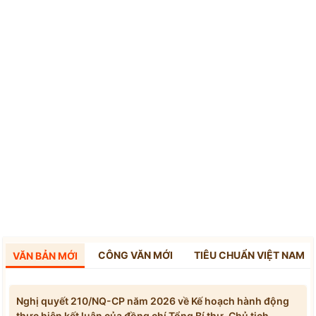
CÔNG VĂN MỚI
TIÊU CHUẨN VIỆT NAM
VĂN BẢN MỚI
Nghị quyết 210/NQ-CP năm 2026 về Kế hoạch hành động
thực hiện kết luận của đồng chí Tổng Bí thư, Chủ tịch