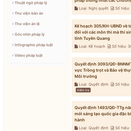
pháp thống nhất các Chương
Thuật ngữ pháp lý
Loại: Nghị quyết
Số hiệu
Thư viện bản án
Thư viện án lệ
Kế hoạch 305/KH-UBND về tổ 
đối với các môn thi mà thí s
Góc nhìn pháp lý
tỉnh Tuyên Quang
Infographic pháp luật
Loại: Kế hoạch
Số hiệu: 
Video pháp luật
Quyết định 3093/QĐ-BNNMT n
vực Trồng trọt và Bảo vệ th
Môi trường
Loại: Quyết định
Số hiệu
Kiểm tra
Quyết định 1493/QĐ-TTg năm
mới sáng tạo quốc gia đặc b
hành
Loại: Quyết định
Số hiệu: