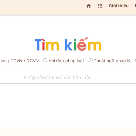


Giới thiệu
bản / TCVN / QCVN
Hỏi đáp pháp luật
Thuật ngữ pháp lý