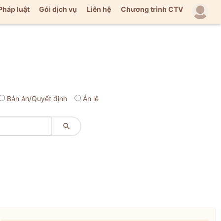
Pháp luật
Gói dịch vụ
Liên hệ
Chương trình CTV
Bản án/Quyết định
Án lệ
