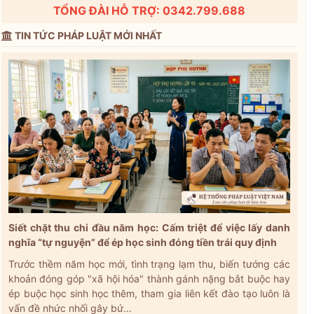
TỔNG ĐÀI HỖ TRỢ: 0342.799.688
TIN TỨC PHÁP LUẬT MỚI NHẤT
Siết chặt thu chi đầu năm học: Cấm triệt để việc lấy danh
nghĩa “tự nguyện” để ép học sinh đóng tiền trái quy định
Trước thềm năm học mới, tình trạng lạm thu, biến tướng các
khoản đóng góp "xã hội hóa" thành gánh nặng bắt buộc hay
ép buộc học sinh học thêm, tham gia liên kết đào tạo luôn là
vấn đề nhức nhối gây bứ...