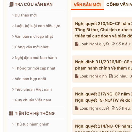

TRA CỨU VĂN BẢN
CÔNG VĂN 
VĂN BẢN MỚI
Dự thảo mới
Nghị quyết 210/NQ-CP năm 2
Luật, bộ luật còn hiệu lực
Tổng Bí thư, Chủ tịch nước 
thiên tai cực đoan và biến 
Văn bản mới cập nhật
Loại: Nghị quyết
Số hiệu
Công văn mới nhất
Nghị định mới ban hành
Nghị định 311/2026/NĐ-CP s
phạm hành chính về thẩm qu
Thông tư mới cập nhật
Loại: Nghị định
Số hiệu: 
Văn bản hợp nhất
Tiêu chuẩn Việt nam
Nghị quyết 217/NQ-CP năm 2
Nghị quyết 19-NQ/TW về đổi 
Quy chuẩn Việt nam
Loại: Nghị quyết
Số hiệu

TIỆN ÍCH HỆ THỐNG
Thủ tục hành chính
Nghị quyết 214/NQ-CP năm 2