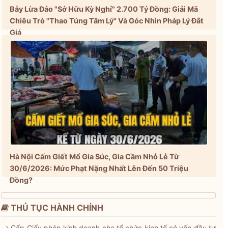
Bẫy Lừa Đảo "Sở Hữu Kỳ Nghỉ" 2.700 Tỷ Đồng: Giải Mã
Chiêu Trò "Thao Túng Tâm Lý" Và Góc Nhìn Pháp Lý Đắt
Giá
Hà Nội Cấm Giết Mổ Gia Súc, Gia Cầm Nhỏ Lẻ Từ
30/6/2026: Mức Phạt Nặng Nhất Lên Đến 50 Triệu
Đồng?
THỦ TỤC HÀNH CHÍNH
Cấp Giấy phép kinh doanh cho tổ chức kinh tế có vốn đầu tư