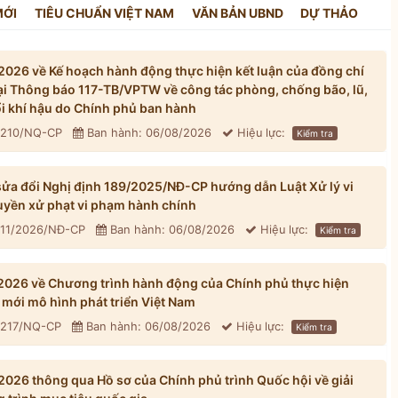
MỚI
TIÊU CHUẨN VIỆT NAM
VĂN BẢN UBND
DỰ THẢO
026 về Kế hoạch hành động thực hiện kết luận của đồng chí
tại Thông báo 117-TB/VPTW về công tác phòng, chống bão, lũ,
đổi khí hậu do Chính phủ ban hành
: 210/NQ-CP
Ban hành: 06/08/2026
Hiệu lực:
Kiểm tra
ửa đổi Nghị định 189/2025/NĐ-CP hướng dẫn Luật Xử lý vi
yền xử phạt vi phạm hành chính
311/2026/NĐ-CP
Ban hành: 06/08/2026
Hiệu lực:
Kiểm tra
026 về Chương trình hành động của Chính phủ thực hiện
mới mô hình phát triển Việt Nam
: 217/NQ-CP
Ban hành: 06/08/2026
Hiệu lực:
Kiểm tra
026 thông qua Hồ sơ của Chính phủ trình Quốc hội về giải