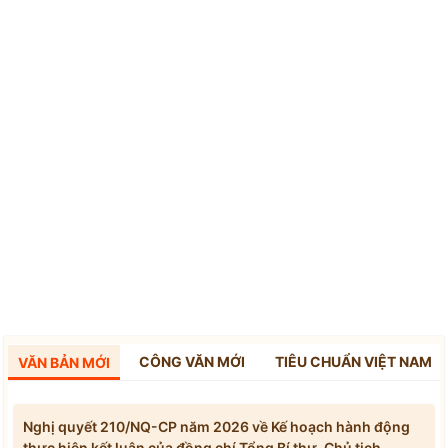
CÔNG VĂN MỚI
TIÊU CHUẨN VIỆT NAM
VĂN BẢN MỚI
Nghị quyết 210/NQ-CP năm 2026 về Kế hoạch hành động
thực hiện kết luận của đồng chí Tổng Bí thư, Chủ tịch