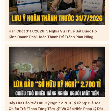
Hạn Chót 31/7/2026: 5 Nghĩa Vụ Thuế Bắt Buộc Hộ
Kinh Doanh Phải Hoàn Thành Để Tránh Phạt Nặng!
Bẫy Lừa Đảo "Sở Hữu Kỳ Nghỉ" 2.700 Tỷ Đồng: Giải Mã
Chiêu Trò "Thao Túng Tâm Lý" Và Góc Nhìn Pháp Lý Đắt