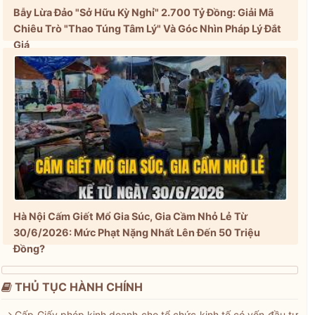
Bẫy Lừa Đảo "Sở Hữu Kỳ Nghỉ" 2.700 Tỷ Đồng: Giải Mã
Chiêu Trò "Thao Túng Tâm Lý" Và Góc Nhìn Pháp Lý Đắt
Giá
Hà Nội Cấm Giết Mổ Gia Súc, Gia Cầm Nhỏ Lẻ Từ
30/6/2026: Mức Phạt Nặng Nhất Lên Đến 50 Triệu
Đồng?
THỦ TỤC HÀNH CHÍNH
Cấp Giấy phép kinh doanh cho tổ chức kinh tế có vốn đầu tư