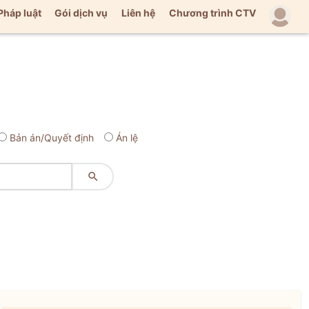
Pháp luật
Gói dịch vụ
Liên hệ
Chương trình CTV
Bản án/Quyết định
Án lệ
