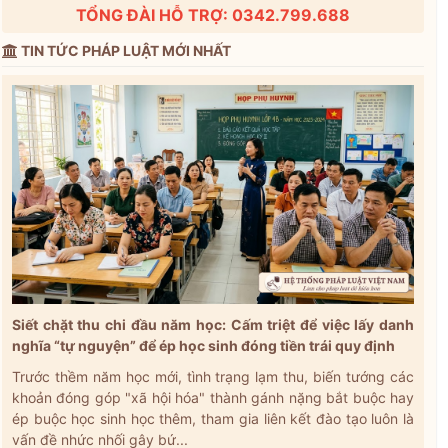
TỔNG ĐÀI HỖ TRỢ: 0342.799.688
TIN TỨC PHÁP LUẬT MỚI NHẤT
Siết chặt thu chi đầu năm học: Cấm triệt để việc lấy danh
nghĩa “tự nguyện” để ép học sinh đóng tiền trái quy định
Trước thềm năm học mới, tình trạng lạm thu, biến tướng các
khoản đóng góp "xã hội hóa" thành gánh nặng bắt buộc hay
ép buộc học sinh học thêm, tham gia liên kết đào tạo luôn là
vấn đề nhức nhối gây bứ...