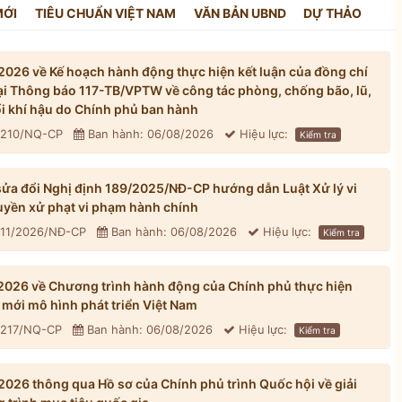
MỚI
TIÊU CHUẨN VIỆT NAM
VĂN BẢN UBND
DỰ THẢO
026 về Kế hoạch hành động thực hiện kết luận của đồng chí
tại Thông báo 117-TB/VPTW về công tác phòng, chống bão, lũ,
đổi khí hậu do Chính phủ ban hành
: 210/NQ-CP
Ban hành: 06/08/2026
Hiệu lực:
Kiểm tra
ửa đổi Nghị định 189/2025/NĐ-CP hướng dẫn Luật Xử lý vi
yền xử phạt vi phạm hành chính
311/2026/NĐ-CP
Ban hành: 06/08/2026
Hiệu lực:
Kiểm tra
026 về Chương trình hành động của Chính phủ thực hiện
mới mô hình phát triển Việt Nam
: 217/NQ-CP
Ban hành: 06/08/2026
Hiệu lực:
Kiểm tra
026 thông qua Hồ sơ của Chính phủ trình Quốc hội về giải