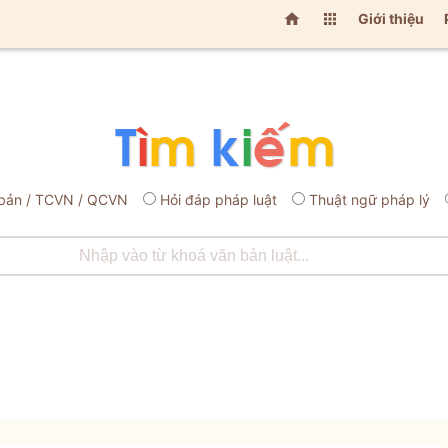


Giới thiệu
bản / TCVN / QCVN
Hỏi đáp pháp luật
Thuật ngữ pháp lý