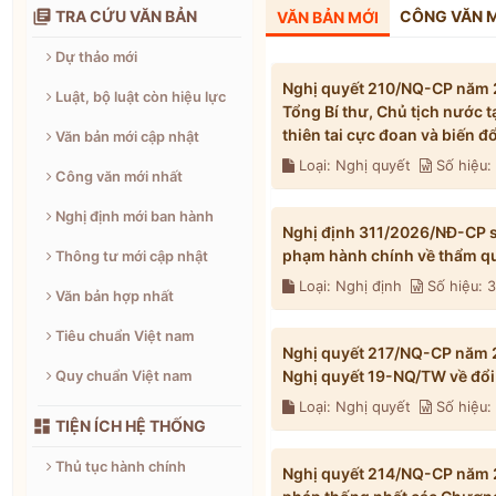

TRA CỨU VĂN BẢN
CÔNG VĂN 
VĂN BẢN MỚI
Dự thảo mới
Nghị quyết 210/NQ-CP năm 2
Luật, bộ luật còn hiệu lực
Tổng Bí thư, Chủ tịch nước 
thiên tai cực đoan và biến 
Văn bản mới cập nhật
Loại: Nghị quyết
Số hiệu
Công văn mới nhất
Nghị định mới ban hành
Nghị định 311/2026/NĐ-CP s
phạm hành chính về thẩm qu
Thông tư mới cập nhật
Loại: Nghị định
Số hiệu: 
Văn bản hợp nhất
Tiêu chuẩn Việt nam
Nghị quyết 217/NQ-CP năm 2
Nghị quyết 19-NQ/TW về đổi 
Quy chuẩn Việt nam
Loại: Nghị quyết
Số hiệu

TIỆN ÍCH HỆ THỐNG
Thủ tục hành chính
Nghị quyết 214/NQ-CP năm 2