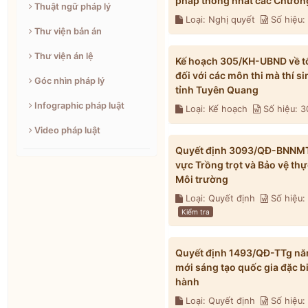
pháp thống nhất các Chương
Thuật ngữ pháp lý
Loại: Nghị quyết
Số hiệu
Thư viện bản án
Thư viện án lệ
Kế hoạch 305/KH-UBND về tổ 
đối với các môn thi mà thí s
Góc nhìn pháp lý
tỉnh Tuyên Quang
Infographic pháp luật
Loại: Kế hoạch
Số hiệu: 
Video pháp luật
Quyết định 3093/QĐ-BNNMT n
vực Trồng trọt và Bảo vệ th
Môi trường
Loại: Quyết định
Số hiệu
Kiểm tra
Quyết định 1493/QĐ-TTg năm
mới sáng tạo quốc gia đặc b
hành
Loại: Quyết định
Số hiệu: