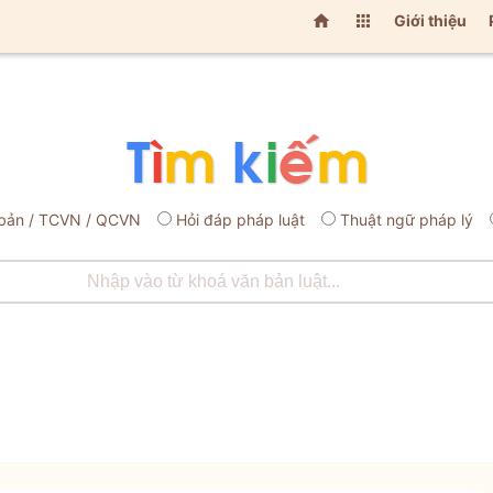


Giới thiệu
bản / TCVN / QCVN
Hỏi đáp pháp luật
Thuật ngữ pháp lý