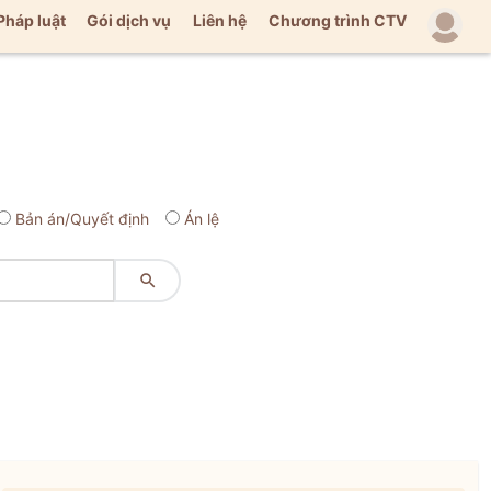
Pháp luật
Gói dịch vụ
Liên hệ
Chương trình CTV
Bản án/Quyết định
Án lệ
