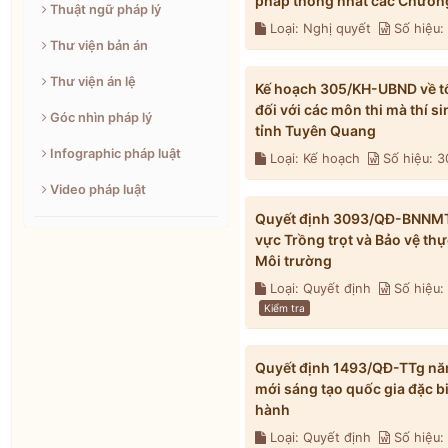
pháp thống nhất các Chương
Thuật ngữ pháp lý
Loại: Nghị quyết
Số hiệu
Thư viện bản án
Thư viện án lệ
Kế hoạch 305/KH-UBND về tổ 
đối với các môn thi mà thí s
Góc nhìn pháp lý
tỉnh Tuyên Quang
Infographic pháp luật
Loại: Kế hoạch
Số hiệu: 
Video pháp luật
Quyết định 3093/QĐ-BNNMT n
vực Trồng trọt và Bảo vệ th
Môi trường
Loại: Quyết định
Số hiệu
Kiểm tra
Quyết định 1493/QĐ-TTg năm
mới sáng tạo quốc gia đặc b
hành
Loại: Quyết định
Số hiệu: