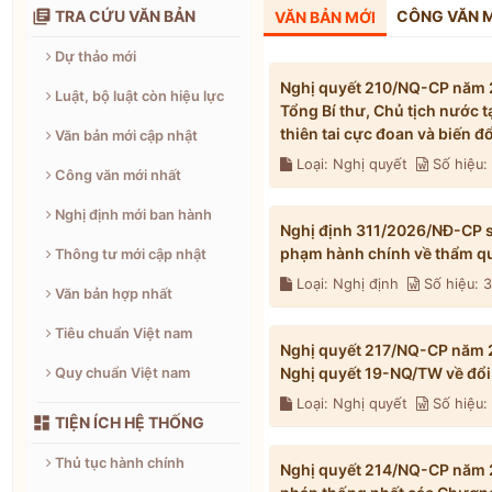

TRA CỨU VĂN BẢN
CÔNG VĂN 
VĂN BẢN MỚI
Dự thảo mới
Nghị quyết 210/NQ-CP năm 2
Luật, bộ luật còn hiệu lực
Tổng Bí thư, Chủ tịch nước 
thiên tai cực đoan và biến 
Văn bản mới cập nhật
Loại: Nghị quyết
Số hiệu
Công văn mới nhất
Nghị định mới ban hành
Nghị định 311/2026/NĐ-CP s
phạm hành chính về thẩm qu
Thông tư mới cập nhật
Loại: Nghị định
Số hiệu: 
Văn bản hợp nhất
Tiêu chuẩn Việt nam
Nghị quyết 217/NQ-CP năm 2
Nghị quyết 19-NQ/TW về đổi 
Quy chuẩn Việt nam
Loại: Nghị quyết
Số hiệu

TIỆN ÍCH HỆ THỐNG
Thủ tục hành chính
Nghị quyết 214/NQ-CP năm 2