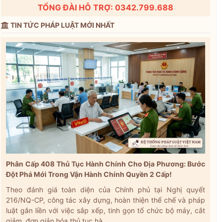
TỔNG ĐÀI HỖ TRỢ: 0342.799.688
TIN TỨC PHÁP LUẬT MỚI NHẤT
Phân Cấp 408 Thủ Tục Hành Chính Cho Địa Phương: Bước
Đột Phá Mới Trong Vận Hành Chính Quyền 2 Cấp!
Theo đánh giá toàn diện của Chính phủ tại Nghị quyết
216/NQ-CP, công tác xây dựng, hoàn thiện thể chế và pháp
luật gắn liền với việc sắp xếp, tinh gọn tổ chức bộ máy, cắt
giảm, đơn giản hóa thủ tục hà...