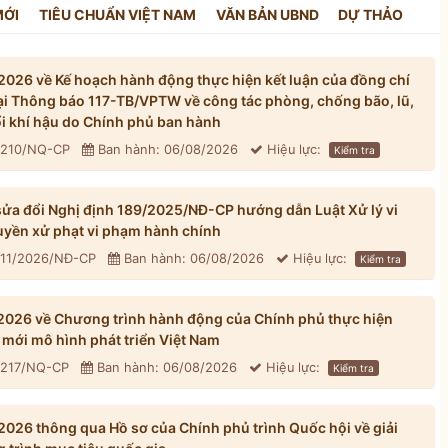
MỚI
TIÊU CHUẨN VIỆT NAM
VĂN BẢN UBND
DỰ THẢO
026 về Kế hoạch hành động thực hiện kết luận của đồng chí
tại Thông báo 117-TB/VPTW về công tác phòng, chống bão, lũ,
đổi khí hậu do Chính phủ ban hành
: 210/NQ-CP
Ban hành: 06/08/2026
Hiệu lực:
Kiểm tra
ửa đổi Nghị định 189/2025/NĐ-CP hướng dẫn Luật Xử lý vi
yền xử phạt vi phạm hành chính
311/2026/NĐ-CP
Ban hành: 06/08/2026
Hiệu lực:
Kiểm tra
026 về Chương trình hành động của Chính phủ thực hiện
mới mô hình phát triển Việt Nam
: 217/NQ-CP
Ban hành: 06/08/2026
Hiệu lực:
Kiểm tra
026 thông qua Hồ sơ của Chính phủ trình Quốc hội về giải