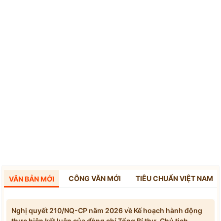
CÔNG VĂN MỚI
TIÊU CHUẨN VIỆT NAM
VĂN BẢN MỚI
Nghị quyết 210/NQ-CP năm 2026 về Kế hoạch hành động
thực hiện kết luận của đồng chí Tổng Bí thư, Chủ tịch