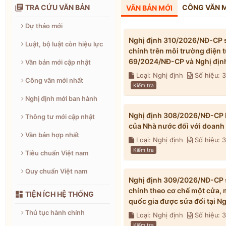

TRA CỨU VĂN BẢN
CÔNG VĂN 
VĂN BẢN MỚI
Dự thảo mới
Nghị định 310/2026/NĐ-CP s
Luật, bộ luật còn hiệu lực
chính trên môi trường điện 
69/2024/NĐ-CP và Nghị địn
Văn bản mới cập nhật
Loại: Nghị định
Số hiệu: 
Công văn mới nhất
Kiểm tra
Nghị định mới ban hành
Nghị định 308/2026/NĐ-CP h
Thông tư mới cập nhật
của Nhà nước đối với doanh
Văn bản hợp nhất
Loại: Nghị định
Số hiệu:
Kiểm tra
Tiêu chuẩn Việt nam
Quy chuẩn Việt nam
Nghị định 309/2026/NĐ-CP s
chính theo cơ chế một cửa, 

TIỆN ÍCH HỆ THỐNG
quốc gia được sửa đổi tại 
Thủ tục hành chính
Loại: Nghị định
Số hiệu:
Kiểm tra