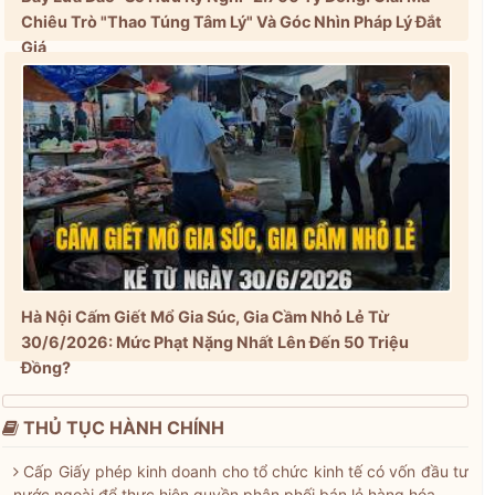
Chiêu Trò "Thao Túng Tâm Lý" Và Góc Nhìn Pháp Lý Đắt
Giá
Hà Nội Cấm Giết Mổ Gia Súc, Gia Cầm Nhỏ Lẻ Từ
30/6/2026: Mức Phạt Nặng Nhất Lên Đến 50 Triệu
Đồng?
THỦ TỤC HÀNH CHÍNH
Cấp Giấy phép kinh doanh cho tổ chức kinh tế có vốn đầu tư
nước ngoài để thực hiện quyền phân phối bán lẻ hàng hóa