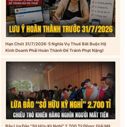
Hạn Chót 31/7/2026: 5 Nghĩa Vụ Thuế Bắt Buộc Hộ
Kinh Doanh Phải Hoàn Thành Để Tránh Phạt Nặng!
Bẫy Lừa Đảo "Sở Hữu Kỳ Nghỉ" 2.700 Tỷ Đồng: Giải Mã