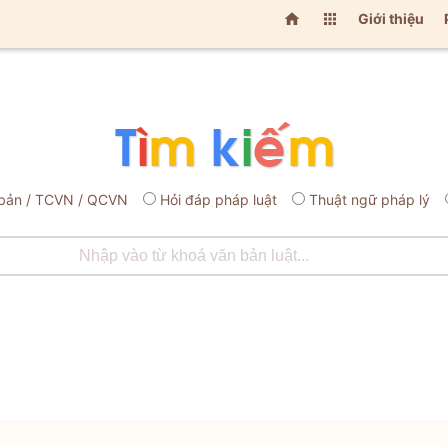


Giới thiệu
bản / TCVN / QCVN
Hỏi đáp pháp luật
Thuật ngữ pháp lý