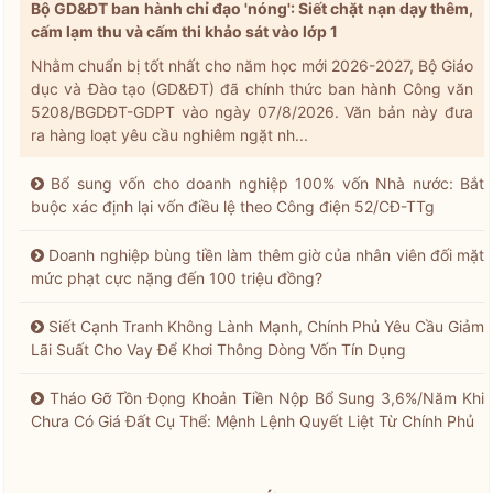
Bộ GD&ĐT ban hành chỉ đạo 'nóng': Siết chặt nạn dạy thêm,
cấm lạm thu và cấm thi khảo sát vào lớp 1
Nhằm chuẩn bị tốt nhất cho năm học mới 2026-2027, Bộ Giáo
dục và Đào tạo (GD&ĐT) đã chính thức ban hành Công văn
5208/BGDĐT-GDPT vào ngày 07/8/2026. Văn bản này đưa
ra hàng loạt yêu cầu nghiêm ngặt nh...
Bổ sung vốn cho doanh nghiệp 100% vốn Nhà nước: Bắt
buộc xác định lại vốn điều lệ theo Công điện 52/CĐ-TTg
Doanh nghiệp bùng tiền làm thêm giờ của nhân viên đối mặt
mức phạt cực nặng đến 100 triệu đồng?
Siết Cạnh Tranh Không Lành Mạnh, Chính Phủ Yêu Cầu Giảm
Lãi Suất Cho Vay Để Khơi Thông Dòng Vốn Tín Dụng
Tháo Gỡ Tồn Đọng Khoản Tiền Nộp Bổ Sung 3,6%/Năm Khi
Chưa Có Giá Đất Cụ Thể: Mệnh Lệnh Quyết Liệt Từ Chính Phủ