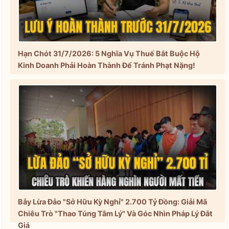
Hạn Chót 31/7/2026: 5 Nghĩa Vụ Thuế Bắt Buộc Hộ
Kinh Doanh Phải Hoàn Thành Để Tránh Phạt Nặng!
Bẫy Lừa Đảo "Sở Hữu Kỳ Nghỉ" 2.700 Tỷ Đồng: Giải Mã
Chiêu Trò "Thao Túng Tâm Lý" Và Góc Nhìn Pháp Lý Đắt
Giá