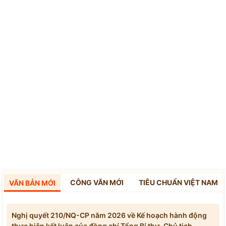
CÔNG VĂN MỚI
TIÊU CHUẨN VIỆT NAM
VĂN BẢN MỚI
Nghị quyết 210/NQ-CP năm 2026 về Kế hoạch hành động
thực hiện kết luận của đồng chí Tổng Bí thư, Chủ tịch