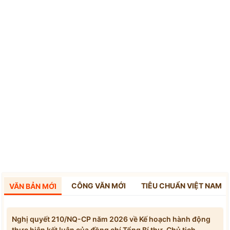
CÔNG VĂN MỚI
TIÊU CHUẨN VIỆT NAM
VĂN BẢN MỚI
Nghị quyết 210/NQ-CP năm 2026 về Kế hoạch hành động
thực hiện kết luận của đồng chí Tổng Bí thư, Chủ tịch