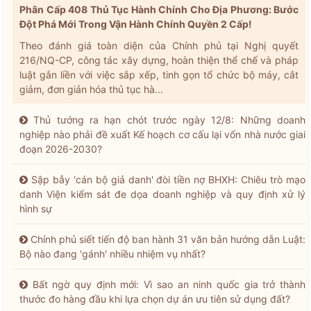
Phân Cấp 408 Thủ Tục Hành Chính Cho Địa Phương: Bước
Đột Phá Mới Trong Vận Hành Chính Quyền 2 Cấp!
Theo đánh giá toàn diện của Chính phủ tại Nghị quyết
216/NQ-CP, công tác xây dựng, hoàn thiện thể chế và pháp
luật gắn liền với việc sắp xếp, tinh gọn tổ chức bộ máy, cắt
giảm, đơn giản hóa thủ tục hà...
Thủ tướng ra hạn chót trước ngày 12/8: Những doanh
nghiệp nào phải đề xuất Kế hoạch cơ cấu lại vốn nhà nước giai
đoạn 2026-2030?
Sập bẫy 'cán bộ giả danh' đòi tiền nợ BHXH: Chiêu trò mạo
danh Viện kiểm sát đe dọa doanh nghiệp và quy định xử lý
hình sự
Chính phủ siết tiến độ ban hành 31 văn bản hướng dẫn Luật:
Bộ nào đang 'gánh' nhiều nhiệm vụ nhất?
Bất ngờ quy định mới: Vì sao an ninh quốc gia trở thành
thước đo hàng đầu khi lựa chọn dự án ưu tiên sử dụng đất?