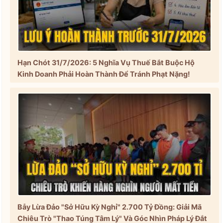
Hạn Chót 31/7/2026: 5 Nghĩa Vụ Thuế Bắt Buộc Hộ
Kinh Doanh Phải Hoàn Thành Để Tránh Phạt Nặng!
Bẫy Lừa Đảo "Sở Hữu Kỳ Nghỉ" 2.700 Tỷ Đồng: Giải Mã
Chiêu Trò "Thao Túng Tâm Lý" Và Góc Nhìn Pháp Lý Đắt