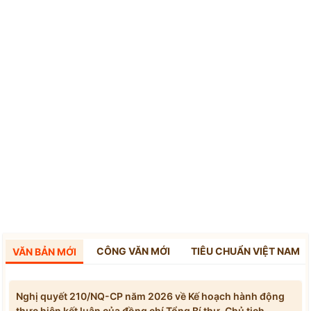
CÔNG VĂN MỚI
TIÊU CHUẨN VIỆT NAM
VĂN BẢN MỚI
Nghị quyết 210/NQ-CP năm 2026 về Kế hoạch hành động
thực hiện kết luận của đồng chí Tổng Bí thư, Chủ tịch