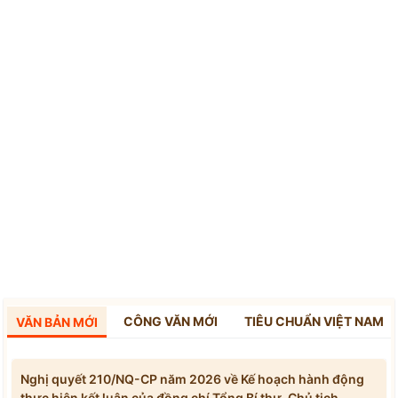
CÔNG VĂN MỚI
TIÊU CHUẨN VIỆT NAM
VĂN BẢN MỚI
Nghị quyết 210/NQ-CP năm 2026 về Kế hoạch hành động
thực hiện kết luận của đồng chí Tổng Bí thư, Chủ tịch