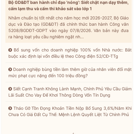
Bộ GD&ĐT ban hành chỉ đạo 'nóng': Siết chặt nạn dạy thêm,
cấm lạm thu và cấm thi khảo sát vào lớp 1
Nhằm chuẩn bị tốt nhất cho năm học mới 2026-2027, Bộ Giáo
dục và Đào tạo (GD&ĐT) đã chính thức ban hành Công văn
5208/BGDĐT-GDPT vào ngày 07/8/2026. Văn bản này đưa
ra hàng loạt yêu cầu nghiêm ngặt nh...
Bổ sung vốn cho doanh nghiệp 100% vốn Nhà nước: Bắt
buộc xác định lại vốn điều lệ theo Công điện 52/CĐ-TTg
Doanh nghiệp bùng tiền làm thêm giờ của nhân viên đối mặt
mức phạt cực nặng đến 100 triệu đồng?
Siết Cạnh Tranh Không Lành Mạnh, Chính Phủ Yêu Cầu Giảm
Lãi Suất Cho Vay Để Khơi Thông Dòng Vốn Tín Dụng
Tháo Gỡ Tồn Đọng Khoản Tiền Nộp Bổ Sung 3,6%/Năm Khi
Chưa Có Giá Đất Cụ Thể: Mệnh Lệnh Quyết Liệt Từ Chính Phủ