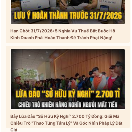
Hạn Chót 31/7/2026: 5 Nghĩa Vụ Thuế Bắt Buộc Hộ
Kinh Doanh Phải Hoàn Thành Để Tránh Phạt Nặng!
Bẫy Lừa Đảo "Sở Hữu Kỳ Nghỉ" 2.700 Tỷ Đồng: Giải Mã
Chiêu Trò "Thao Túng Tâm Lý" Và Góc Nhìn Pháp Lý Đắt
Giá