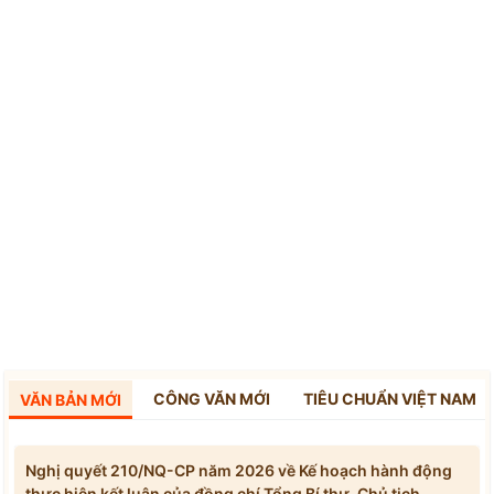
CÔNG VĂN MỚI
TIÊU CHUẨN VIỆT NAM
VĂN BẢN MỚI
Nghị quyết 210/NQ-CP năm 2026 về Kế hoạch hành động
thực hiện kết luận của đồng chí Tổng Bí thư, Chủ tịch