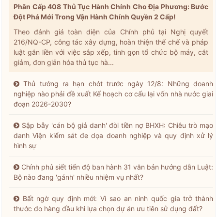
Phân Cấp 408 Thủ Tục Hành Chính Cho Địa Phương: Bước
Đột Phá Mới Trong Vận Hành Chính Quyền 2 Cấp!
Theo đánh giá toàn diện của Chính phủ tại Nghị quyết
216/NQ-CP, công tác xây dựng, hoàn thiện thể chế và pháp
luật gắn liền với việc sắp xếp, tinh gọn tổ chức bộ máy, cắt
giảm, đơn giản hóa thủ tục hà...
Thủ tướng ra hạn chót trước ngày 12/8: Những doanh
nghiệp nào phải đề xuất Kế hoạch cơ cấu lại vốn nhà nước giai
đoạn 2026-2030?
Sập bẫy 'cán bộ giả danh' đòi tiền nợ BHXH: Chiêu trò mạo
danh Viện kiểm sát đe dọa doanh nghiệp và quy định xử lý
hình sự
Chính phủ siết tiến độ ban hành 31 văn bản hướng dẫn Luật:
Bộ nào đang 'gánh' nhiều nhiệm vụ nhất?
Bất ngờ quy định mới: Vì sao an ninh quốc gia trở thành
thước đo hàng đầu khi lựa chọn dự án ưu tiên sử dụng đất?