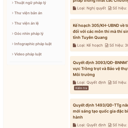
pháp thống nhất các Chương
Thuật ngữ pháp lý
Loại: Nghị quyết
Số hiệu
Thư viện bản án
Thư viện án lệ
Kế hoạch 305/KH-UBND về tổ 
đối với các môn thi mà thí s
Góc nhìn pháp lý
tỉnh Tuyên Quang
Infographic pháp luật
Loại: Kế hoạch
Số hiệu: 
Video pháp luật
Quyết định 3093/QĐ-BNNMT n
vực Trồng trọt và Bảo vệ th
Môi trường
Loại: Quyết định
Số hiệu
Kiểm tra
Quyết định 1493/QĐ-TTg năm
mới sáng tạo quốc gia đặc b
hành
Loại: Quyết định
Số hiệu: