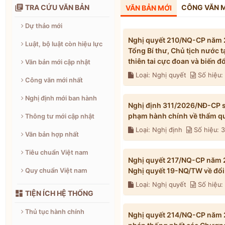

TRA CỨU VĂN BẢN
CÔNG VĂN 
VĂN BẢN MỚI
Dự thảo mới
Nghị quyết 210/NQ-CP năm 2
Luật, bộ luật còn hiệu lực
Tổng Bí thư, Chủ tịch nước 
thiên tai cực đoan và biến 
Văn bản mới cập nhật
Loại: Nghị quyết
Số hiệu
Công văn mới nhất
Nghị định mới ban hành
Nghị định 311/2026/NĐ-CP s
phạm hành chính về thẩm qu
Thông tư mới cập nhật
Loại: Nghị định
Số hiệu: 
Văn bản hợp nhất
Tiêu chuẩn Việt nam
Nghị quyết 217/NQ-CP năm 2
Nghị quyết 19-NQ/TW về đổi 
Quy chuẩn Việt nam
Loại: Nghị quyết
Số hiệu

TIỆN ÍCH HỆ THỐNG
Thủ tục hành chính
Nghị quyết 214/NQ-CP năm 2