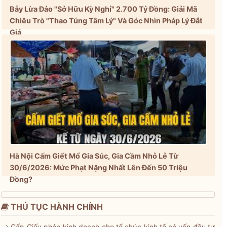
Bẫy Lừa Đảo "Sở Hữu Kỳ Nghỉ" 2.700 Tỷ Đồng: Giải Mã
Chiêu Trò "Thao Túng Tâm Lý" Và Góc Nhìn Pháp Lý Đắt
Giá
Hà Nội Cấm Giết Mổ Gia Súc, Gia Cầm Nhỏ Lẻ Từ
30/6/2026: Mức Phạt Nặng Nhất Lên Đến 50 Triệu
Đồng?
THỦ TỤC HÀNH CHÍNH
Cấp Giấy phép kinh doanh cho tổ chức kinh tế có vốn đầu tư