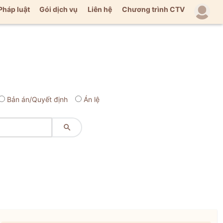
Pháp luật
Gói dịch vụ
Liên hệ
Chương trình CTV
Bản án/Quyết định
Án lệ
