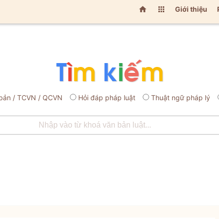


Giới thiệu
bản / TCVN / QCVN
Hỏi đáp pháp luật
Thuật ngữ pháp lý