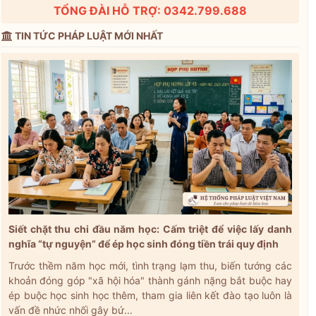
TỔNG ĐÀI HỖ TRỢ: 0342.799.688
TIN TỨC PHÁP LUẬT MỚI NHẤT
Siết chặt thu chi đầu năm học: Cấm triệt để việc lấy danh
nghĩa “tự nguyện” để ép học sinh đóng tiền trái quy định
Trước thềm năm học mới, tình trạng lạm thu, biến tướng các
khoản đóng góp "xã hội hóa" thành gánh nặng bắt buộc hay
ép buộc học sinh học thêm, tham gia liên kết đào tạo luôn là
vấn đề nhức nhối gây bứ...