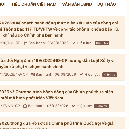
MỚI
TIÊU CHUẨN VIỆT NAM
VĂN BẢN UBND
DỰ THẢO
026 về Kế hoạch hành động thực hiện kết luận của đồng chí
tại Thông báo 117-TB/VPTW về công tác phòng, chống bão, lũ,
đổi khí hậu do Chính phủ ban hành
: 210/NQ-CP
Ban hành: 06/08/2026
Hiệu lực:
Kiểm tra
ửa đổi Nghị định 189/2025/NĐ-CP hướng dẫn Luật Xử lý vi
yền xử phạt vi phạm hành chính
311/2026/NĐ-CP
Ban hành: 06/08/2026
Hiệu lực:
Kiểm tra
026 về Chương trình hành động của Chính phủ thực hiện
mới mô hình phát triển Việt Nam
: 217/NQ-CP
Ban hành: 06/08/2026
Hiệu lực:
Kiểm tra
026 thông qua Hồ sơ của Chính phủ trình Quốc hội về giải