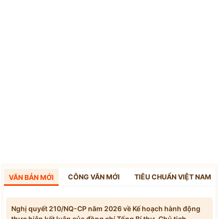
CÔNG VĂN MỚI
TIÊU CHUẨN VIỆT NAM
VĂN BẢN MỚI
Nghị quyết 210/NQ-CP năm 2026 về Kế hoạch hành động
thực hiện kết luận của đồng chí Tổng Bí thư, Chủ tịch