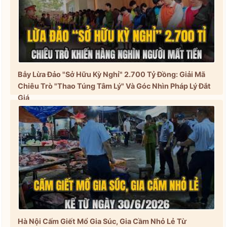
Bẫy Lừa Đảo "Sở Hữu Kỳ Nghỉ" 2.700 Tỷ Đồng: Giải Mã
Chiêu Trò "Thao Túng Tâm Lý" Và Góc Nhìn Pháp Lý Đắt
Giá
Hà Nội Cấm Giết Mổ Gia Súc, Gia Cầm Nhỏ Lẻ Từ