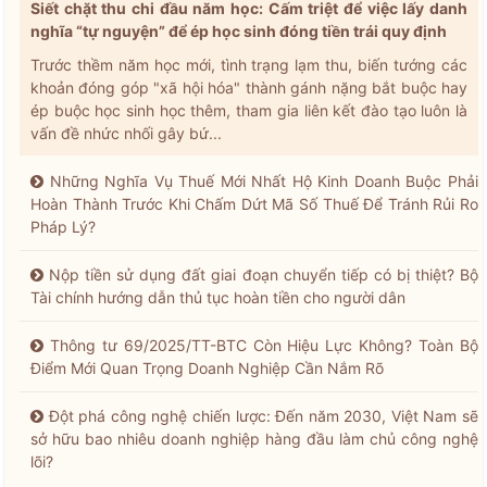
Siết chặt thu chi đầu năm học: Cấm triệt để việc lấy danh
nghĩa “tự nguyện” để ép học sinh đóng tiền trái quy định
Trước thềm năm học mới, tình trạng lạm thu, biến tướng các
khoản đóng góp "xã hội hóa" thành gánh nặng bắt buộc hay
ép buộc học sinh học thêm, tham gia liên kết đào tạo luôn là
vấn đề nhức nhối gây bứ...
Những Nghĩa Vụ Thuế Mới Nhất Hộ Kinh Doanh Buộc Phải
Hoàn Thành Trước Khi Chấm Dứt Mã Số Thuế Để Tránh Rủi Ro
Pháp Lý?
Nộp tiền sử dụng đất giai đoạn chuyển tiếp có bị thiệt? Bộ
Tài chính hướng dẫn thủ tục hoàn tiền cho người dân
Thông tư 69/2025/TT-BTC Còn Hiệu Lực Không? Toàn Bộ
Điểm Mới Quan Trọng Doanh Nghiệp Cần Nắm Rõ
Đột phá công nghệ chiến lược: Đến năm 2030, Việt Nam sẽ
sở hữu bao nhiêu doanh nghiệp hàng đầu làm chủ công nghệ
lõi?