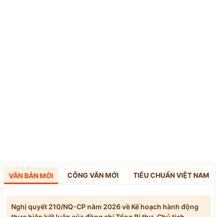
CÔNG VĂN MỚI
TIÊU CHUẨN VIỆT NAM
VĂN BẢN MỚI
Nghị quyết 210/NQ-CP năm 2026 về Kế hoạch hành động
thực hiện kết luận của đồng chí Tổng Bí thư, Chủ tịch