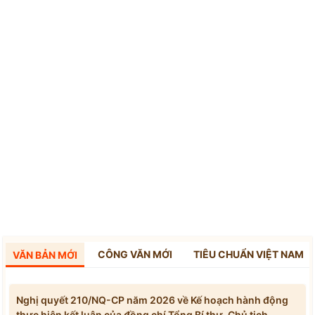
CÔNG VĂN MỚI
TIÊU CHUẨN VIỆT NAM
VĂN BẢN MỚI
Nghị quyết 210/NQ-CP năm 2026 về Kế hoạch hành động
thực hiện kết luận của đồng chí Tổng Bí thư, Chủ tịch