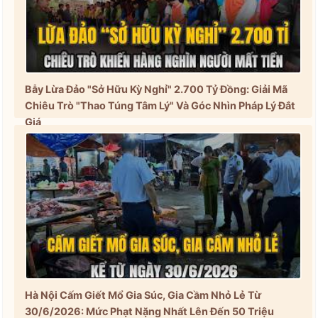
Bẫy Lừa Đảo "Sở Hữu Kỳ Nghỉ" 2.700 Tỷ Đồng: Giải Mã
Chiêu Trò "Thao Túng Tâm Lý" Và Góc Nhìn Pháp Lý Đắt
Giá
Hà Nội Cấm Giết Mổ Gia Súc, Gia Cầm Nhỏ Lẻ Từ
30/6/2026: Mức Phạt Nặng Nhất Lên Đến 50 Triệu