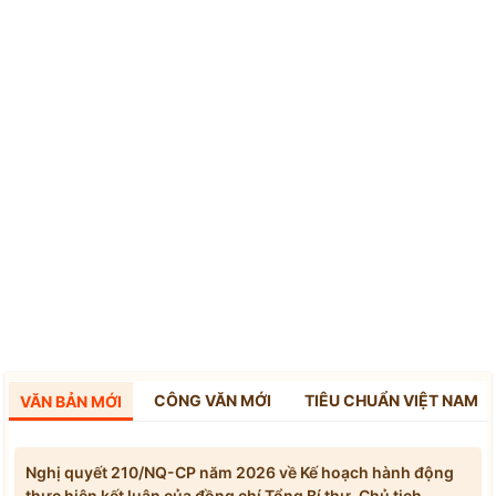
CÔNG VĂN MỚI
TIÊU CHUẨN VIỆT NAM
VĂN BẢN MỚI
Nghị quyết 210/NQ-CP năm 2026 về Kế hoạch hành động
thực hiện kết luận của đồng chí Tổng Bí thư, Chủ tịch