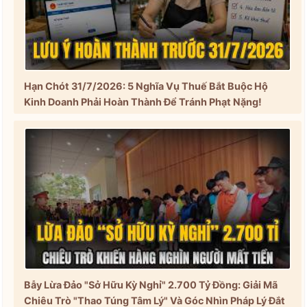
Hạn Chót 31/7/2026: 5 Nghĩa Vụ Thuế Bắt Buộc Hộ
Kinh Doanh Phải Hoàn Thành Để Tránh Phạt Nặng!
Bẫy Lừa Đảo "Sở Hữu Kỳ Nghỉ" 2.700 Tỷ Đồng: Giải Mã
Chiêu Trò "Thao Túng Tâm Lý" Và Góc Nhìn Pháp Lý Đắt