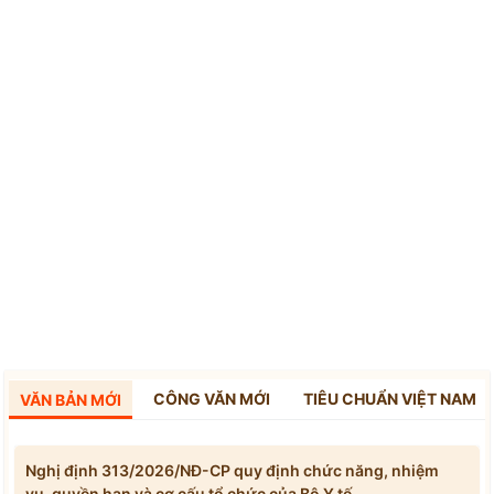
CÔNG VĂN MỚI
TIÊU CHUẨN VIỆT NAM
VĂN BẢN MỚI
Nghị định 313/2026/NĐ-CP quy định chức năng, nhiệm
vụ, quyền hạn và cơ cấu tổ chức của Bộ Y tế