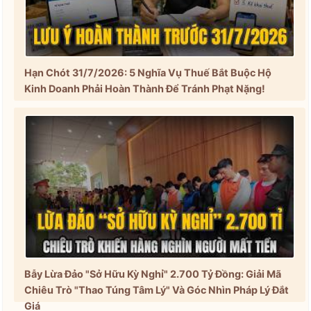
Hạn Chót 31/7/2026: 5 Nghĩa Vụ Thuế Bắt Buộc Hộ
Kinh Doanh Phải Hoàn Thành Để Tránh Phạt Nặng!
Bẫy Lừa Đảo "Sở Hữu Kỳ Nghỉ" 2.700 Tỷ Đồng: Giải Mã
Chiêu Trò "Thao Túng Tâm Lý" Và Góc Nhìn Pháp Lý Đắt
Giá