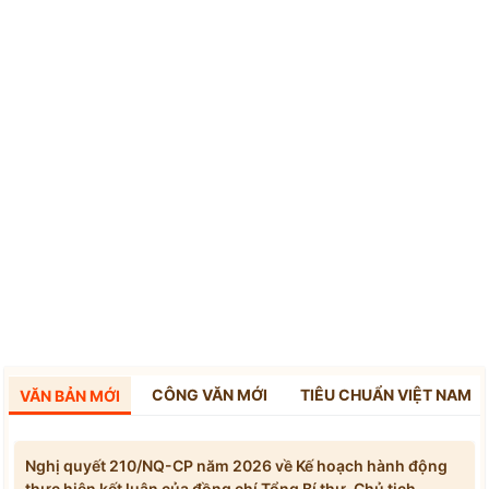
CÔNG VĂN MỚI
TIÊU CHUẨN VIỆT NAM
VĂN BẢN MỚI
Nghị quyết 210/NQ-CP năm 2026 về Kế hoạch hành động
thực hiện kết luận của đồng chí Tổng Bí thư, Chủ tịch