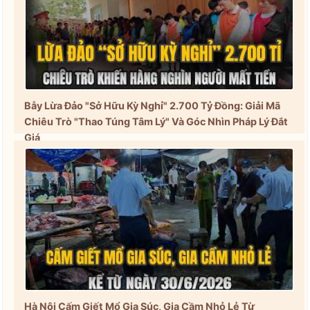
Bẫy Lừa Đảo "Sở Hữu Kỳ Nghỉ" 2.700 Tỷ Đồng: Giải Mã
Chiêu Trò "Thao Túng Tâm Lý" Và Góc Nhìn Pháp Lý Đắt
Giá
Hà Nội Cấm Giết Mổ Gia Súc, Gia Cầm Nhỏ Lẻ Từ